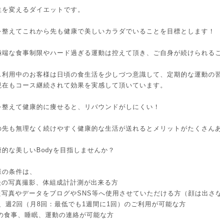
生を変えるダイエットです。
を整えてこれから先も健康で美しいカラダでいることを目標とします！
極端な食事制限やハード過ぎる運動は控えて頂き、ご自身が続けられる
ス利用中のお客様は日頃の食生活を少しづつ意識して、定期的な運動の習慣
現在もコース継続されて効果を実感して頂いています。
を整えて健康的に痩せると、リバウンドがしにくい！
の先も無理なく続けやすく健康的な生活が送れるとメリットがたくさん
的な美しいBodyを目指しませんか？
様の条件は、
前後の写真撮影、体組成計計測が出来る方
た写真やデータをブログやSNS等へ使用させていただける方（顔は出さな
間、週2回（月8回：最低でも1週間に1回）のご利用が可能な方
Eでの食事、睡眠、運動の連絡が可能な方