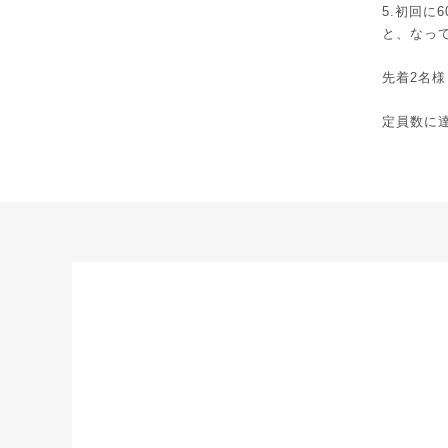
5.初回に
と、なっ
先着2名
定員数に