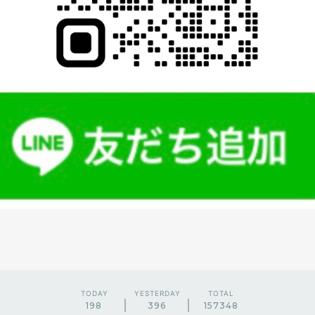
TODAY
YESTERDAY
TOTAL
198
396
157348