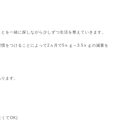
ことを一緒に探しながら少しずつ生活を整えていきます。
をつけることによって2ヵ月で5ｋｇ～3.5ｋｇの減量を
あります。
くてOK)