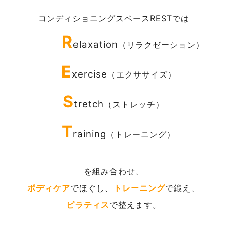
コンディショニングスペースRESTでは
R
elaxation
（リラクゼーション）
E
xercise
（エクササイズ）
S
tretch
（ストレッチ）
T
raining
（トレーニング）
を組み合わせ、
ボディケア
でほぐし、
トレーニング
で鍛え、
ピラティス
で整えます。